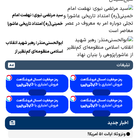
شیخ‌نشینان
سید مرتضی نبوی: نهضت امام
خمینی(ره) امتداد تاریخی عاشورا
و تجلی دوباره امر به معروف در
عصر معاصر است
ابوالحسنی‌منذر: رهبر شهید انقلاب
اسلامی منظومه‌ای کم‌نظیر از
عاشوراپژوهی را بنیان نهاد
تبلیغات
اخبار جدید
ونزوئلا: ایالت ۵۱ آمریکا!