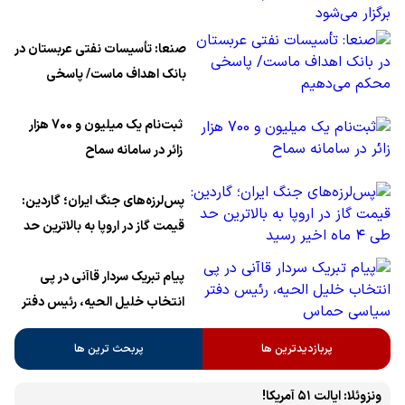
«اربعین حسینی در منظومه فکری
رهبر شهید، امام خامنه‌ای» برگزار
صنعا: تأسیسات نفتی عربستان در
می‌شود
بانک اهداف ماست/ پاسخی
محکم می‌دهیم
ثبت‌نام یک میلیون و 700 هزار
زائر در سامانه سماح ‌
پس‌لرزه‌های جنگ ایران؛ گاردین:
قیمت گاز در اروپا به بالاترین حد
طی ۴ ماه اخیر رسید
پیام تبریک سردار قاآنی در پی
انتخاب خلیل الحیه، رئیس دفتر
سیاسی حماس
پربازدیدترین ها
پربحث ترین ها
ونزوئلا: ایالت ۵۱ آمریکا!