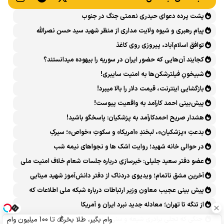
پشت پرده دعوای حیدری نعمتی جنگ در جنوب
پیام رهبری و شیوه ولایت مداری از منظر شهید سید حسن نصرالله
توافق اسلام‌آباد، پیروزی روی کاغذ
کجایند آن‌هایی که حضور ایران در سوریه را بیهوده میدانستند؟
شبیخونِ فیلترشکن‌ها به امنیت سایبری!
بازگشایی اینترنت، قیمت دلار را بالا میبرد!
پیش‌بینی احمد کارآمد به واقعیت پیوست!
هشدار صریح احمدکارآمد به پزشکیان: پاسخگو باشید!
بدعتِ «پزشکیان»، لبخندِ «آمریکا» و سکوتِ «خواص»؛ سیرکِ
قانون‌گریزی در روز روشن!
در حوالی خانه شهید؛ روایت اشک ها و نجواهای نیمه شب
عضو دفتر سعید جلیلی: خبرسازی درباره جلسات شعام خلاف امنیت ملی
است
آخرین مشق ناتمام؛ ویدیوی دردناک از دفتر دانش‌آموز شهید مینابی
پربازدید شد
پیش بینی عجیب معاون وزیر ارتباطات درباره شبکه ملی اطلاعات که
محقق هم نشد!
از تنگه تا تهران؛ معادله جدید نبرد ایران و آمریکا
جنگی که تجلی برادری شیعه و سنی شد
وام بگیر، طلا بخر💰 تا 100 میلیون وام