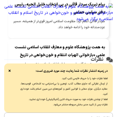
پیام تبریک سردار قاآنی در پی انتخاب خلیل الحیه، رئیس
دفتر سیاسی حماس
سردار قاآنی اعلام کرد: مقاومت اسلامی امروز قوی‌تر از همیشه، مسیر
عزت‌مندانه خود را ادامه خواهد داد.
به همت پژوهشگاه علوم و معارف انقلاب اسلامی نشست
علمی «بازخوانی الهیاتِ انتقام و خون‌خواهی در تاریخ
نظرات
اسلام و انقلاب اسلامی» برگزار می‌شود
به همت پژوهشگاه علوم و معارف انقلاب اسلامی نشست علمی
«بازخوانی الهیاتِ انتقام و خون‌خواهی در تاریخ اسلام و انقلاب
×
در زمینه انتشار نظرات شما رعایت چند مورد ضروری است:
اسلامی» برگزار می‌شود. این نشست با رویکردی تاریخی، قرآنی، فقهی
لطفا نظرات خود را با حروف فارسی تایپ کنید.
و اندیشه‌ای، مبانی و تحولات معنایی مفاهیم انتقام و خون‌خواهی را
از ارسال نظراتی که حاوی مطالب کذب، توهین یا بی‌احترامی به اشخاص، قومیت‌ها،
بررسی می‌کند و به نسبت آن‌ها با عدالت، حق‌خواهی، مقابله با ظلم و
عقاید دیگران، موارد مغایر با قوانین کشور و آموزه‌های دین مبین اسلام باشد خودداری
بازدارندگی در برابر متجاوز می‌پردازد. مسئله محوری نشست، تبیین
کنید.
لطفا از نوشتن نظرات خود به صورت حروف لاتین (فینگیلیش) خودداری نماييد.
تمایز این مفاهیم با انتقام‌جویی شخصی و بررسی فرایند تبدیل آن‌ها
نظرات پس از تایید مدیر بخش مربوطه منتشر می‌شود.
به مطالبه‌ای عدالت‌محور، هویت‌ساز و مسئولیت‌آفرین در تاریخ اسلام
و انقلاب اسلامی است.