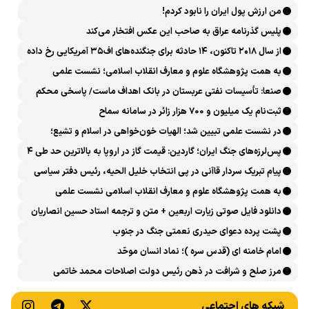
من ارزش پول ایران را نابود کردم!
پلیس گذرنامه عراق به صاحب این عکس افتخار می‌کند
از سال ۲۰۱۸ تاکنون، ۱۴ حادثه برای جنگنده‌های اف۳۵ آمریکایی رخ داده
است
به همت پژوهشگاه علوم و معارف انقلاب اسلامی؛ نشست علمی
«اربعین حسینی در منظومه فکری رهبر شهید، امام خامنه‌ای» برگزار
صنعا: تأسیسات نفتی عربستان در بانک اهداف ماست/ پاسخی محکم
می‌شود
می‌دهیم
ثبت‌نام یک میلیون و 700 هزار زائر در سامانه سماح ‌
در نشست علمی تبیین شد؛ الهیات خون‌خواهی در اسلام و تشیع؛
انتقام، عدالت، بازدارندگی و مقابله با جریان سلطه
پس‌لرزه‌های جنگ ایران؛ گاردین: قیمت گاز در اروپا به بالاترین حد طی ۴
ماه اخیر رسید
پیام تبریک سردار قاآنی در پی انتخاب خلیل الحیه، رئیس دفتر سیاسی
حماس
به همت پژوهشگاه علوم و معارف انقلاب اسلامی نشست علمی
«بازخوانی الهیاتِ انتقام و خون‌خواهی در تاریخ اسلام و انقلاب اسلامی»
دانلود فایل صوتی زیارت اربعین + متن و ترجمه استاد حسین انصاریان
برگزار می‌شود
پشت پرده دعوای حیدری نعمتی جنگ در جنوب
امام خامنه ای (قدس سره )؛ نماد انسان موحّد
مرز صلح و شرافت در ذهن رئیس دولت اصلاحات محمد خاتمی
کجاست؟
شبکه های اجتماعی