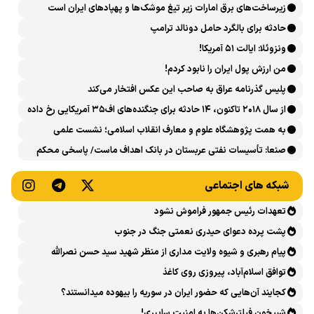
زیرساخت‌های برق امارات زیر تیغ موشک‌ها و پهپادهای ایران است
حادثه برای بالگرد حامل دونالد ترامپ
ونزوئلا: ایالت ۵۱ آمریکا!
من ارزش پول ایران را نابود کردم!
پلیس گذرنامه عراق به صاحب این عکس افتخار می‌کند
از سال ۲۰۱۸ تاکنون، ۱۴ حادثه برای جنگنده‌های اف۳۵ آمریکایی رخ داده
است
به همت پژوهشگاه علوم و معارف انقلاب اسلامی؛ نشست علمی
«اربعین حسینی در منظومه فکری رهبر شهید، امام خامنه‌ای» برگزار
صنعا: تأسیسات نفتی عربستان در بانک اهداف ماست/ پاسخی محکم
می‌شود
می‌دهیم
شبکه های اجتماعی
تعهدات رئیس جمهور فراموش نشود
پشت پرده دعوای حیدری نعمتی جنگ در جنوب
پیام رهبری و شیوه ولایت مداری از منظر شهید سید حسن نصرالله
توافق اسلام‌آباد، پیروزی روی کاغذ
کجایند آن‌هایی که حضور ایران در سوریه را بیهوده میدانستند؟
شبیخونِ فیلترشکن‌ها به امنیت سایبری!