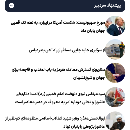
پیشنهاد سردبیر
مورخ صهیونیست: شکست آمریکا در ایران، به نظم تک قطبی
جهان پایان داد
از سرگیری جابه جایی مسافر از راه آهن بندرعباس
سناریوی گسترش معادله هرمز به باب‌المندب و فاجعه برای
جهان و شیخ‌نشینان
سید مرتضی نبوی: نهضت امام خمینی(ره) امتداد تاریخی
عاشورا و تجلی دوباره امر به معروف در عصر معاصر است
ابوالحسنی‌منذر: رهبر شهید انقلاب اسلامی منظومه‌ای کم‌نظیر از
عاشوراپژوهی را بنیان نهاد