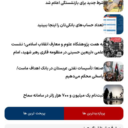
شرط جدید برای بازنشستگی اعلام شد
تعداد حساب‌های بانکی‌تان را اینجا ببینید
به همت پژوهشگاه علوم و معارف انقلاب اسلامی؛ نشست
علمی «اربعین حسینی در منظومه فکری رهبر شهید، امام
خامنه‌ای» برگزار می‌شود
صنعا: تأسیسات نفتی عربستان در بانک اهداف ماست/
پاسخی محکم می‌دهیم
ثبت‌نام یک میلیون و 700 هزار زائر در سامانه سماح ‌
پربازدیدترین ها
پربحث ترین ها