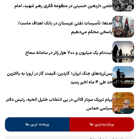
علمی «اربعین حسینی در منظومه فکری رهبر شهید، امام
خامنه‌ای» برگزار می‌شود
صنعا: تأسیسات نفتی عربستان در بانک اهداف ماست/
پاسخی محکم می‌دهیم
ثبت‌نام یک میلیون و 700 هزار زائر در سامانه سماح ‌
پس‌لرزه‌های جنگ ایران؛ گاردین: قیمت گاز در اروپا به بالاترین
حد طی ۴ ماه اخیر رسید
پیام تبریک سردار قاآنی در پی انتخاب خلیل الحیه، رئیس دفتر
سیاسی حماس
پربازدیدترین ها
پربحث ترین ها