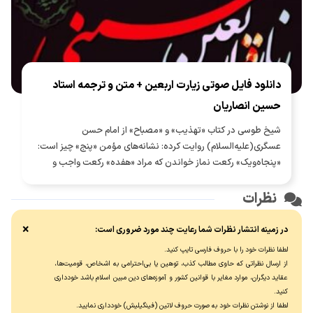
دانلود فایل صوتی زیارت اربعین + متن و ترجمه استاد
حسین انصاریان
شیخ طوسی در کتاب «تهذیب» و «مصباح» از امام حسن
عسگری(علیه‌السلام) روایت کرده: نشانه‌های مؤمن «پنج» چیز است:
«پنجاه‌ویک» رکعت نماز خواندن که مراد «هفده» رکعت واجب و
«سی‌وچهار» رکعت نافله [مستحب] در هر شب و روز است و زیارت
اربعین و انگشتر به دست راست کردن و پیشانی را در سجده بر خاک
نظرات
نهادن و بلند گفتن «بِسْمِ اللّٰهِ الرَّحْمٰنِ الرَّحیِمِ».
×
در زمینه انتشار نظرات شما رعایت چند مورد ضروری است:
لطفا نظرات خود را با حروف فارسی تایپ کنید.
از ارسال نظراتی که حاوی مطالب کذب، توهین یا بی‌احترامی به اشخاص، قومیت‌ها،
عقاید دیگران، موارد مغایر با قوانین کشور و آموزه‌های دین مبین اسلام باشد خودداری
کنید.
لطفا از نوشتن نظرات خود به صورت حروف لاتین (فینگیلیش) خودداری نماييد.