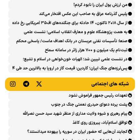
من ارزش پول ایران را نابود کردم!
پلیس گذرنامه عراق به صاحب این عکس افتخار می‌کند
از سال ۲۰۱۸ تاکنون، ۱۴ حادثه برای جنگنده‌های اف۳۵ آمریکایی رخ داده
است
به همت پژوهشگاه علوم و معارف انقلاب اسلامی؛ نشست علمی
«اربعین حسینی در منظومه فکری رهبر شهید، امام خامنه‌ای» برگزار
صنعا: تأسیسات نفتی عربستان در بانک اهداف ماست/ پاسخی محکم
می‌شود
می‌دهیم
ثبت‌نام یک میلیون و 700 هزار زائر در سامانه سماح ‌
در نشست علمی تبیین شد؛ الهیات خون‌خواهی در اسلام و تشیع؛
انتقام، عدالت، بازدارندگی و مقابله با جریان سلطه
پس‌لرزه‌های جنگ ایران؛ گاردین: قیمت گاز در اروپا به بالاترین حد طی ۴
ماه اخیر رسید
شبکه های اجتماعی
تعهدات رئیس جمهور فراموش نشود
پشت پرده دعوای حیدری نعمتی جنگ در جنوب
پیام رهبری و شیوه ولایت مداری از منظر شهید سید حسن نصرالله
توافق اسلام‌آباد، پیروزی روی کاغذ
کجایند آن‌هایی که حضور ایران در سوریه را بیهوده میدانستند؟