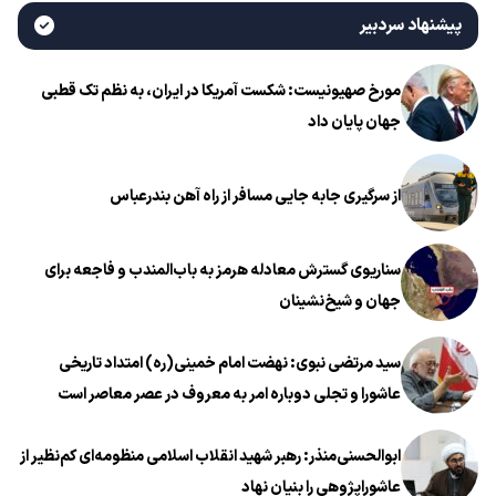
پیشنهاد سردبیر
مورخ صهیونیست: شکست آمریکا در ایران، به نظم تک قطبی
جهان پایان داد
از سرگیری جابه جایی مسافر از راه آهن بندرعباس
سناریوی گسترش معادله هرمز به باب‌المندب و فاجعه برای
جهان و شیخ‌نشینان
سید مرتضی نبوی: نهضت امام خمینی(ره) امتداد تاریخی
عاشورا و تجلی دوباره امر به معروف در عصر معاصر است
ابوالحسنی‌منذر: رهبر شهید انقلاب اسلامی منظومه‌ای کم‌نظیر از
عاشوراپژوهی را بنیان نهاد