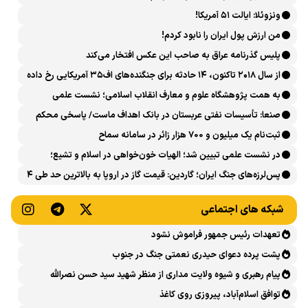
ونزوئلا: ایالت ۵۱ آمریکا!
من ارزش پول ایران را نابود کردم!
پلیس گذرنامه عراق به صاحب این عکس افتخار می‌کند
از سال ۲۰۱۸ تاکنون، ۱۴ حادثه برای جنگنده‌های اف۳۵ آمریکایی رخ داده
است
به همت پژوهشگاه علوم و معارف انقلاب اسلامی؛ نشست علمی
«اربعین حسینی در منظومه فکری رهبر شهید، امام خامنه‌ای» برگزار
صنعا: تأسیسات نفتی عربستان در بانک اهداف ماست/ پاسخی محکم
می‌شود
می‌دهیم
ثبت‌نام یک میلیون و 700 هزار زائر در سامانه سماح ‌
در نشست علمی تبیین شد؛ الهیات خون‌خواهی در اسلام و تشیع؛
انتقام، عدالت، بازدارندگی و مقابله با جریان سلطه
پس‌لرزه‌های جنگ ایران؛ گاردین: قیمت گاز در اروپا به بالاترین حد طی ۴
ماه اخیر رسید
شبکه های اجتماعی
تعهدات رئیس جمهور فراموش نشود
پشت پرده دعوای حیدری نعمتی جنگ در جنوب
پیام رهبری و شیوه ولایت مداری از منظر شهید سید حسن نصرالله
توافق اسلام‌آباد، پیروزی روی کاغذ