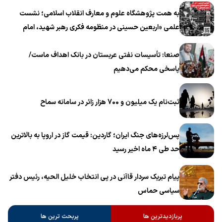
به همت پژوهشگاه علوم و معارف انقلاب اسلامی؛ نشست
علمی «اربعین حسینی در منظومه فکری رهبر شهید، امام
خامنه‌ای» برگزار می‌شود
صنعا: تأسیسات نفتی عربستان در بانک اهداف ماست/
پاسخی محکم می‌دهیم
ثبت‌نام یک میلیون و 700 هزار زائر در سامانه سماح ‌
پس‌لرزه‌های جنگ ایران؛ گاردین: قیمت گاز در اروپا به بالاترین
حد طی ۴ ماه اخیر رسید
پیام تبریک سردار قاآنی در پی انتخاب خلیل الحیه، رئیس دفتر
سیاسی حماس
پربازدیدترین ها
پربحث ترین ها