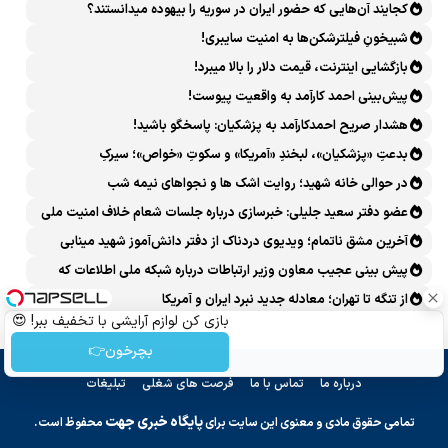
کجایند آن‌هایی که حضور ایران در سوریه را بیهوده میدانستند؟
شبیخونِ فیلترشکن‌ها به امنیت سایبری!
بازگشایی اینترنت، قیمت دلار را بالا میبرد!
پیش‌بینی احمد کارآمد به واقعیت پیوست!
هشدار صریح احمدکارآمد به پزشکیان: پاسخگو باشید!
بدعتِ «پزشکیان»، لبخندِ «آمریکا» و سکوتِ «خواص»؛ سیرکِ
قانون‌گریزی در روز روشن!
در حوالی خانه شهید؛ روایت اشک ها و نجواهای نیمه شب
عضو دفتر سعید جلیلی: خبرسازی درباره جلسات شعام خلاف امنیت ملی
است
آخرین مشق ناتمام؛ ویدیوی دردناک از دفتر دانش‌آموز شهید مینابی
پربازدید شد
پیش بینی عجیب معاون وزیر ارتباطات درباره شبکه ملی اطلاعات که
محقق هم نشد!
از تنگه تا تهران؛ معادله جدید نبرد ایران و آمریکا
بازی کن لوازم آرایشی با تخفیف ببر! 😍
بچرخون👉
درباره ما
تماس با ما
فرصت های شغلی
تبلیغات
پایگاه خبری جهت
تمامی حقوق مادی و معنوی این سایت برای
محفوظ است.