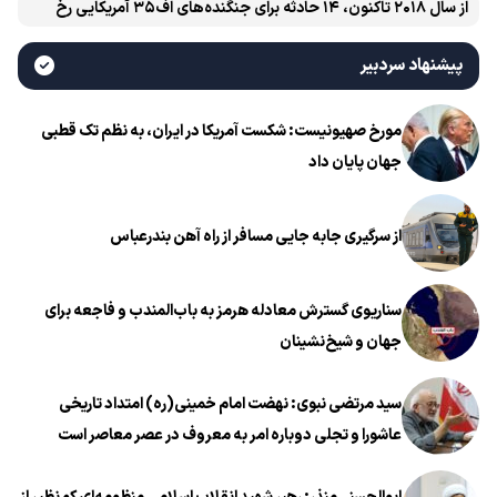
از سال ۲۰۱۸ تاکنون، ۱۴ حادثه برای جنگنده‌های اف۳۵ آمریکایی رخ
داده است
پیشنهاد سردبیر
مورخ صهیونیست: شکست آمریکا در ایران، به نظم تک قطبی
جهان پایان داد
از سرگیری جابه جایی مسافر از راه آهن بندرعباس
سناریوی گسترش معادله هرمز به باب‌المندب و فاجعه برای
جهان و شیخ‌نشینان
سید مرتضی نبوی: نهضت امام خمینی(ره) امتداد تاریخی
عاشورا و تجلی دوباره امر به معروف در عصر معاصر است