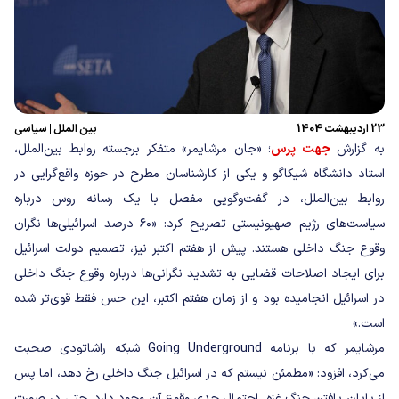
23 اردیبهشت 1404
بین الملل
|
سیاسی
به گزارش
جهت پرس
؛ «جان مرشایمر» متفکر برجسته روابط بین‌الملل،
استاد دانشگاه شیکاگو و یکی از کارشناسان مطرح در حوزه واقع‌گرایی در
روابط بین‌الملل، در گفت‌وگویی مفصل با یک رسانه روس درباره
سیاست‌های رژیم صهیونیستی تصریح کرد: «۶۰ درصد اسرائیلی‌ها نگران
وقوع جنگ داخلی هستند. پیش از هفتم اکتبر نیز، تصمیم دولت اسرائیل
برای ایجاد اصلاحات قضایی به تشدید نگرانی‌ها درباره وقوع جنگ داخلی
در اسرائیل انجامیده بود و از زمان هفتم اکتبر، این حس فقط قوی‌تر شده
است.»
مرشایمر که با برنامه Going Underground شبکه راشاتودی صحبت
می‌کرد، افزود: «مطمئن نیستم که در اسرائیل جنگ داخلی رخ دهد، اما پس
از پایان یافتن جنگ غزه، احتمال جدی وقوع آن وجود دارد. حتی در صورت