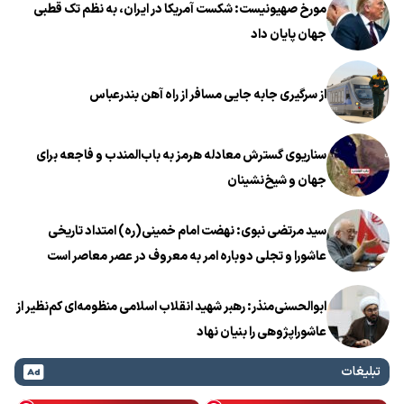
مورخ صهیونیست: شکست آمریکا در ایران، به نظم تک قطبی
جهان پایان داد
از سرگیری جابه جایی مسافر از راه آهن بندرعباس
سناریوی گسترش معادله هرمز به باب‌المندب و فاجعه برای
جهان و شیخ‌نشینان
سید مرتضی نبوی: نهضت امام خمینی(ره) امتداد تاریخی
عاشورا و تجلی دوباره امر به معروف در عصر معاصر است
ابوالحسنی‌منذر: رهبر شهید انقلاب اسلامی منظومه‌ای کم‌نظیر از
عاشوراپژوهی را بنیان نهاد
تبلیغات