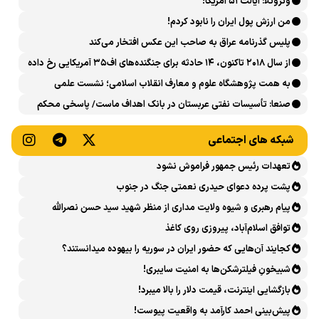
ونزوئلا: ایالت ۵۱ آمریکا!
من ارزش پول ایران را نابود کردم!
پلیس گذرنامه عراق به صاحب این عکس افتخار می‌کند
از سال ۲۰۱۸ تاکنون، ۱۴ حادثه برای جنگنده‌های اف۳۵ آمریکایی رخ داده
است
به همت پژوهشگاه علوم و معارف انقلاب اسلامی؛ نشست علمی
«اربعین حسینی در منظومه فکری رهبر شهید، امام خامنه‌ای» برگزار
صنعا: تأسیسات نفتی عربستان در بانک اهداف ماست/ پاسخی محکم
می‌شود
می‌دهیم
شبکه های اجتماعی
تعهدات رئیس جمهور فراموش نشود
پشت پرده دعوای حیدری نعمتی جنگ در جنوب
پیام رهبری و شیوه ولایت مداری از منظر شهید سید حسن نصرالله
توافق اسلام‌آباد، پیروزی روی کاغذ
کجایند آن‌هایی که حضور ایران در سوریه را بیهوده میدانستند؟
شبیخونِ فیلترشکن‌ها به امنیت سایبری!
بازگشایی اینترنت، قیمت دلار را بالا میبرد!
پیش‌بینی احمد کارآمد به واقعیت پیوست!