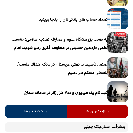
تعداد حساب‌های بانکی‌تان را اینجا ببینید
به همت پژوهشگاه علوم و معارف انقلاب اسلامی؛ نشست
علمی «اربعین حسینی در منظومه فکری رهبر شهید، امام
خامنه‌ای» برگزار می‌شود
صنعا: تأسیسات نفتی عربستان در بانک اهداف ماست/
پاسخی محکم می‌دهیم
ثبت‌نام یک میلیون و 700 هزار زائر در سامانه سماح ‌
پربازدیدترین ها
پربحث ترین ها
پیشرفت ‏استارلینک چینی