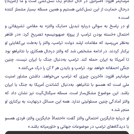
مرشایمر افزود: «اسرائیل در حال انجام یک نسل‌کشی است و ما (آمریکا)
درحال حمایت از این نسل‌کشی هستیم و همین مسئله بسیار مشمئز کننده
است.»
او در پاسخ به سوالی درباره تبدیل «مایک والتز» به مقامی تشریفاتی و
احتمال «خسته بودن ترامپ از پروژه صهیونیسم» تصریح کرد: «در ظاهر
به‌نظر می‌رسید که مقامات ارشد دولت ترامپ، والتز را به‌علت بی‌کفایتی او
برکنار کردند. در ادامه مشخص شد که والتز درحال همکاری با نتانیاهو بود
تا آمریکا به ایران حمله کند. ترامپ به‌دنبال جنگ با ایران نیست. چنین
جنگی احمقانه خواهد بود. ترامپ و بایدن هر ۲ آن را درک می‌کنند.»
مرشایمر افزود: «آخرین چیزی که ترامپ می‌خواهد، داشتن مشاور امنیت
ملی است که همسو با نتانیاهو، به‌دنبال کشاندن آمریکا به جنگ با ایران
باشد. این موضوع مشکل‌ساز است. مسئله سیگنال‌گیت نیز نشان داد که
والتز آمادگی چنین مسئولیتی ندارد. همه این مسائل درنهایت به برکناری او
منجر شد.»
او درباره جایگزین احتمالی والتز گفت: «احتمالاً جایگزین والتز، فردی همسو
با دیدگاه‌های ترامپ در موضوعات جهانی و خاورمیانه باشد.»