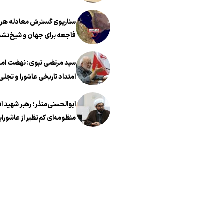
سناریوی گسترش معادله هرمز
فاجعه برای جهان و شیخ‌نشی
سید مرتضی نبوی: نهضت اما
امتداد تاریخی عاشورا و تجلی 
معروف در عصر معاصر است
ابوالحسنی‌منذر: رهبر شهید ا
منظومه‌ای کم‌نظیر از عاشوراپ