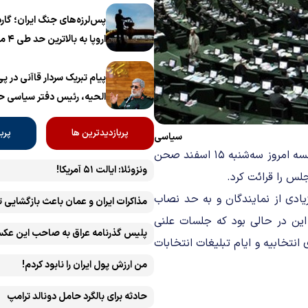
پس‌لرزه‌های جنگ ایران؛ گار
اروپا به بالاترین حد طی ۴ ماه اخیر رسید
پیام تبریک سردار قاآنی در 
الحیه، رئیس دفتر سیاسی 
پربازدیدترین ها
پرب
سیاسی
محسن دهنوی، عضو هیات رئیسه مجلس شورای اسلامی در آغاز جلسه امروز سه‌شنبه ۱۵ اسفند صحن
ونزوئلا: ایالت ۵۱ آمریکا!
س را قرائت کرد.
عداد زیادی از نمایندگان و به حد نصاب
مذاکرات ایران و عمان باعث بازگشایی 
این در حالی بود که جلسات علنی
پلیس گذرنامه عراق به صاحب این عکس
تخابیه و ایام تبلیغات انتخابات
من ارزش پول ایران را نابود کردم!
حادثه برای بالگرد حامل دونالد ترامپ