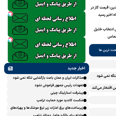
دین: قیمت گاز در
پی انتخاب خلیل
حماس
حث ترین ها
اخبار جدید
تنگه نمی شود
مذاکرات ایران و عمان باعث بازگشایی تنگه نمی شود
تعهدات رئیس جمهور فراموش نشود
 افتخار می‌کند
پیشرفت ‏استارلینک چینی
شکست کاندید مورد حمایت ترامپ
زیرساخت‌های برق امارات زیر تیغ موشک‌ها و پهپادهای
ایران است
حادثه برای بالگرد حامل دونالد ترامپ