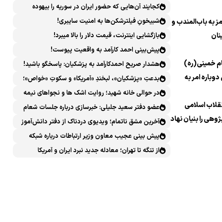
کجایند آن‌هایی که حضور ایران در سوریه را بیهوده
میدانستند؟
شبیخونِ فیلترشکن‌ها به امنیت سایبری!
 به باب‌المندب و
نان
بازگشایی اینترنت، قیمت دلار را بالا میبرد!
پیش‌بینی احمد کارآمد به واقعیت پیوست!
م خمینی(ره)
هشدار صریح احمدکارآمد به پزشکیان: پاسخگو باشید!
دوباره امر به
بدعتِ «پزشکیان»، لبخندِ «آمریکا» و سکوتِ «خواص»؛
سیرکِ قانون‌گریزی در روز روشن!
در حوالی خانه شهید؛ روایت اشک ها و نجواهای نیمه
نقلاب اسلامی
شب
عضو دفتر سعید جلیلی: خبرسازی درباره جلسات شعام
ژوهی را بنیان نهاد
خلاف امنیت ملی است
آخرین مشق ناتمام؛ ویدیوی دردناک از دفتر دانش‌آموز
شهید مینابی پربازدید شد
پیش بینی عجیب معاون وزیر ارتباطات درباره شبکه
ملی اطلاعات که محقق هم نشد!
از تنگه تا تهران؛ معادله جدید نبرد ایران و آمریکا