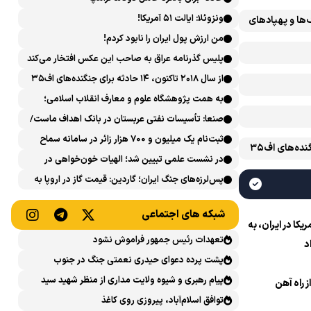
ونزوئلا: ایالت ۵۱ آمریکا!
‌ها و پهپادهای
من ارزش پول ایران را نابود کردم!
پلیس گذرنامه عراق به صاحب این عکس افتخار می‌کند
از سال ۲۰۱۸ تاکنون، ۱۴ حادثه برای جنگنده‌های اف۳۵
آمریکایی رخ داده است
به همت پژوهشگاه علوم و معارف انقلاب اسلامی؛
نشست علمی «اربعین حسینی در منظومه فکری رهبر
صنعا: تأسیسات نفتی عربستان در بانک اهداف ماست/
شهید، امام خامنه‌ای» برگزار می‌شود
پاسخی محکم می‌دهیم
ثبت‌نام یک میلیون و 700 هزار زائر در سامانه سماح ‌
از سال ۲۰۱۸ تاکنون، ۱۴ حادثه برای جنگنده‌های اف۳۵
در نشست علمی تبیین شد؛ الهیات خون‌خواهی در
اسلام و تشیع؛ انتقام، عدالت، بازدارندگی و مقابله با
پس‌لرزه‌های جنگ ایران؛ گاردین: قیمت گاز در اروپا به
جریان سلطه
بالاترین حد طی ۴ ماه اخیر رسید
شبکه های اجتماعی
ا در ایران، به
تعهدات رئیس جمهور فراموش نشود
د
پشت پرده دعوای حیدری نعمتی جنگ در جنوب
پیام رهبری و شیوه ولایت مداری از منظر شهید سید
ز راه آهن
حسن نصرالله
توافق اسلام‌آباد، پیروزی روی کاغذ