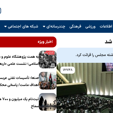
اطلاعات
ورزشی
فرهنگی
چندرسانه‌ای
شبکه های اجتماعی
 شد
اخبار ویژه
ته مجلس را قرائت کرد.
به همت پژوهشگاه علوم و م
اسلامی؛ نشست علمی «اربع
162748
منظومه فکری رهبر شهید، ام
برگزار می‌شود
صنعا: تأسیسات نفتی عربست
اهداف ماست/ پاسخی محکم
ثبت‌
سماح ‌