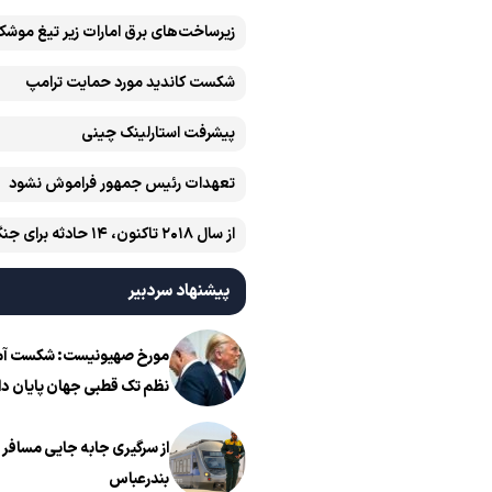
زیرساخت‌های برق امارات زیر تیغ موشک
ایران است
شکست کاندید مورد حمایت ترامپ
پیشرفت ‏استارلینک چینی
تعهدات رئیس جمهور فراموش نشود
آمریکایی رخ داده است
پیشنهاد سردبیر
مورخ صهیونیست: شکست آمریک
نظم تک قطبی جهان پایان دا
از سرگیری جابه جایی مسافر ا
بندرعباس