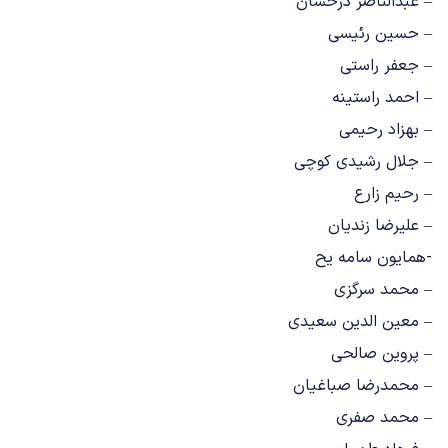
– عبدالناصر درخشان
– حسین رئیسی
– جعفر راستی
– احمد راستینه
– بهزاد رحیمی
– جلال رشیدی کوچی
– رحیم زارع
– علیرضا زندیان
-همایون سامه یح
– محمد سرگزی
– معین الدین سعیدی
– پروین صالحی
– محمدرضا صباغیان
– محمد صفری