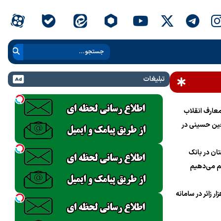
تبلیغات
عارف انقلاب
ین حسینی در
ام خامنه‌ای»
ان در بانک
 می‌دهیم
نام یک میلیون و 700 هزار زائر در سامانه