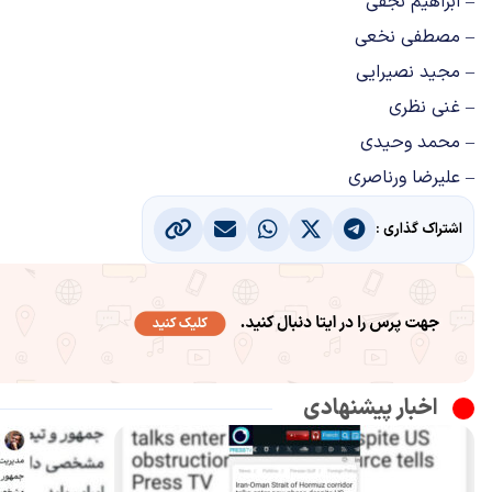
– ابراهیم نجفی
– مصطفی نخعی
– مجید نصیرایی
– غنی نظری
– محمد وحیدی
– علیرضا ورناصری
اشتراک گذاری :
اخبار پیشنهادی