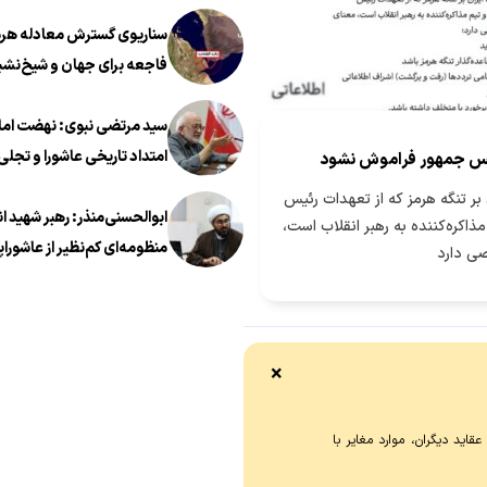
سناریوی گسترش معادله هرمز
فاجعه برای جهان و شیخ‌نشی
سید مرتضی نبوی: نهضت اما
امتداد تاریخی عاشورا و تجلی 
س جمهور فراموش نشود
معروف در عصر معاصر است
بر تنگه هرمز که از تعهدات رئیس
ابوالحسنی‌منذر: رهبر شهید ا
ذاکره‌کننده به رهبر انقلاب است،
منظومه‌ای کم‌نظیر از عاشوراپ
ی دارد
×
اید دیگران، موارد مغایر با