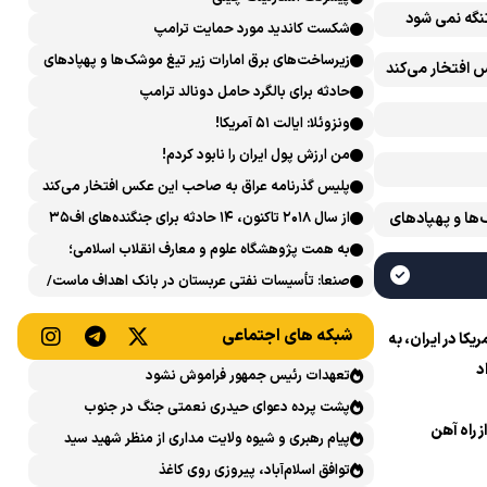
تنگه نمی شود
شکست کاندید مورد حمایت ترامپ
زیرساخت‌های برق امارات زیر تیغ موشک‌ها و پهپادهای
 افتخار می‌کند
ایران است
حادثه برای بالگرد حامل دونالد ترامپ
ونزوئلا: ایالت ۵۱ آمریکا!
من ارزش پول ایران را نابود کردم!
پلیس گذرنامه عراق به صاحب این عکس افتخار می‌کند
‌ها و پهپادهای
از سال ۲۰۱۸ تاکنون، ۱۴ حادثه برای جنگنده‌های اف۳۵
آمریکایی رخ داده است
به همت پژوهشگاه علوم و معارف انقلاب اسلامی؛
نشست علمی «اربعین حسینی در منظومه فکری رهبر
صنعا: تأسیسات نفتی عربستان در بانک اهداف ماست/
شهید، امام خامنه‌ای» برگزار می‌شود
پاسخی محکم می‌دهیم
شبکه های اجتماعی
ا در ایران، به
د
تعهدات رئیس جمهور فراموش نشود
پشت پرده دعوای حیدری نعمتی جنگ در جنوب
ز راه آهن
پیام رهبری و شیوه ولایت مداری از منظر شهید سید
حسن نصرالله
توافق اسلام‌آباد، پیروزی روی کاغذ