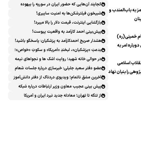
کجایند آن‌هایی که حضور ایران در سوریه را بیهوده
 به باب‌المندب و
میدانستند؟
شبیخونِ فیلترشکن‌ها به امنیت سایبری!
نان
بازگشایی اینترنت، قیمت دلار را بالا میبرد!
پیش‌بینی احمد کارآمد به واقعیت پیوست!
م خمینی(ره)
هشدار صریح احمدکارآمد به پزشکیان: پاسخگو باشید!
دوباره امر به
بدعتِ «پزشکیان»، لبخندِ «آمریکا» و سکوتِ «خواص»؛
سیرکِ قانون‌گریزی در روز روشن!
در حوالی خانه شهید؛ روایت اشک ها و نجواهای نیمه
نقلاب اسلامی
شب
عضو دفتر سعید جلیلی: خبرسازی درباره جلسات شعام
ژوهی را بنیان نهاد
خلاف امنیت ملی است
آخرین مشق ناتمام؛ ویدیوی دردناک از دفتر دانش‌آموز
شهید مینابی پربازدید شد
پیش بینی عجیب معاون وزیر ارتباطات درباره شبکه
ملی اطلاعات که محقق هم نشد!
از تنگه تا تهران؛ معادله جدید نبرد ایران و آمریکا