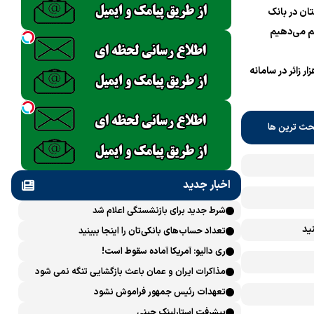
ان در بانک
 می‌دهیم
نام یک میلیون و 700 هزار زائر در سامانه
حث ترین ها
اخبار جدید
شرط جدید برای بازنشستگی اعلام شد
ید
تعداد حساب‌های بانکی‌تان را اینجا ببینید
ری دالیو: آمریکا آماده سقوط است!
مذاکرات ایران و عمان باعث بازگشایی تنگه نمی شود
تعهدات رئیس جمهور فراموش نشود
پیشرفت ‏استارلینک چینی