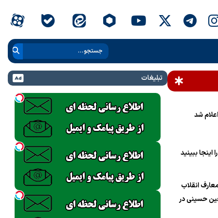
تبلیغات
علام شد
 اینجا ببینید
عارف انقلاب
ین حسینی در
ام خامنه‌ای»