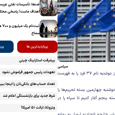
برگزار می‌شود
صنعا: تأسیسات نفتی عربست
اهداف ماست/ پاسخی محکم
ثبت‌
سماح ‌
پربازدیدترین ها
پرب
پیشرفت ‏استارلینک چینی
سیاسی
تعهدات رئیس جمهور فراموش نشود
یک رسانه انگلیسی به نقل از دو منبع اروپایی گفته اتحادیه اروپا روز دوشنبه نام ۳۷ فرد را به فهرست
تعداد حساب‌های بانکی‌تان را اینجا ببین
 دوشنبه چهارمین بسته تحریم‌ها را
شرط جدید برای بازنشستگی اعلام شد
ته پنجم آغاز کنیم تا سپاه را در
ونزوئلا: ایالت ۵۱ آمریکا!
وز دوشنبه وزیران خارجه اتحادیه اروپا، به بهانه