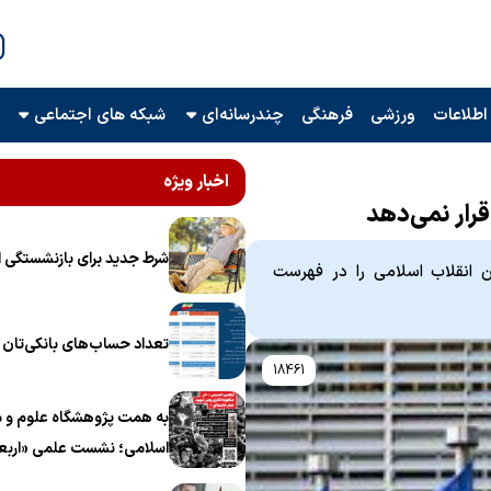
اطلاعات
ورزشی
فرهنگی
چندرسانه‌ای
شبکه های اجتماعی
اخبار ویژه
قرار نمی‌دهد
شرط جدید برای بازنشستگی ا
ان انقلاب اسلامی را در فهرست
تعداد حساب‌های بانکی‌تان را
18461
به همت پژوهشگاه علوم و م
اسلامی؛ نشست علمی «اربع
منظومه فکری رهبر شهید، ام