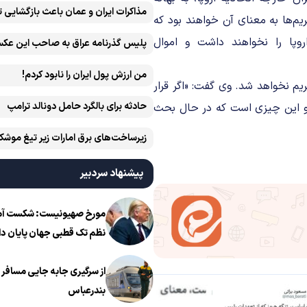
مذاکرات ایران و عمان باعث بازگشایی 
م‌ها به معنای آن خواهند بود که
روپا را نخواهند داشت و اموال
پلیس گذرنامه عراق به صاحب این عکس
من ارزش پول ایران را نابود کردم!
ریم نخواهد شد. وی گفت: «اگر قرار
حادثه برای بالگرد حامل دونالد ترامپ
و این چیزی است که در حال بحث
زیرساخت‌های برق امارات زیر تیغ موشک
ایران است
پیشنهاد سردبیر
مورخ صهیونیست: شکست آمریک
نظم تک قطبی جهان پایان دا
از سرگیری جابه جایی مسافر ا
بندرعباس