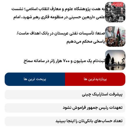
به همت پژوهشگاه علوم و معارف انقلاب اسلامی؛ نشست
علمی «اربعین حسینی در منظومه فکری رهبر شهید، امام
خامنه‌ای» برگزار می‌شود
صنعا: تأسیسات نفتی عربستان در بانک اهداف ماست/
پاسخی محکم می‌دهیم
ثبت‌نام یک میلیون و 700 هزار زائر در سامانه سماح ‌
پربازدیدترین ها
پربحث ترین ها
پیشرفت ‏استارلینک چینی
تعهدات رئیس جمهور فراموش نشود
تعداد حساب‌های بانکی‌تان را اینجا ببینید