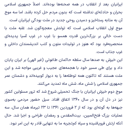
ایرانیان بعد از انقلاب در همه صحنه‌ها بوده‌اند. اصلاً جمهوری اسلامی
بحران و حادثه‌ای نداشته است که بدون مردم حل کرده باشد. اما سه موج
آن به مثابه رستاخیز و دمیدن روحی جدید در ملت بودگی ایرانیان است.
موج اول انقلاب اسلامی است که تولدش معجزه‌گون شد. غلبه ملت با
دست خالی بر بزرگ‌ترین قدرت همسو با غرب در غرب آسیا پدیده‌ای
منحصربه‌فرد بود که هنوز در تولیدات متون و کتب اندیشمندان داخلی و
غرب جذاب است.
این خیزش به صدها سال سلطه حاکمان طاغوتی (غیر الهی) بر ایران پایان
داد و برای طی مسیر خود با هجمه‌های عجیب و غریبی مواجه شد و این
ملت هستند که تاکنون همه توطئه‌ها را به دیوار کوبیده‌اند و دشمنان عمر
جمهوری اسلامی را شش ماه، شش ماه تمدید می‌کنند.
موج دوم خیزش ایرانیان با جنگ تحمیلی شروع شد که ترور مسئولین کشور
نیز در دل آن و در سال ۱۳۶۰ اتفاق افتاد. سیل حضور مردمی به‌سوی
جبهه‌ها به گونه‌ای بود که از ۲ فروردین ۱۳۶۱ تا ۲۳ تیرماه همان سال، سه
عملیات بزرگ فتح‌المبین، بیت‌المقدس و رمضان طراحی و اجرا شد. حال
آنکه ارتش فروپاشیده و سپاه کم‌تجربه ما به تنهایی قادر به این امر نبود.