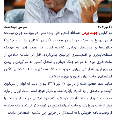
21 تیر 1404
سیاسی
|
یادداشت
به گزارش
جهت پرس
؛ عبدالله گنجی طی یادداشتی در روزنامه جوان نوشت:
ایران پررنج و امید، در دوران معاصر (دوران آشنایی با غرب جدید)
حلاوت‌ها و مرارت‌های زیادی کشیده است که عمده آنها به فرهنگ
سلطه‌ناپذیری و ظلم‌ستیزی ایرانیان برمی‌گردد. قبل از انقلاب اسلامی از
ملت خبری نبود. نه در دو جنگ جهانی و اشغال کشور، نه در آوردن و بردن
پهلوی اول، نه آوردن پهلوی دوم، نه حذف مصدق و نه قراردادهای ننگین
استعماری، ملت ایران ظهور و بروزی نداشتند.
شاید تنها حضور ملت را در روز ۳۰ تیر ۱۳۳۱ بتوان دید که قوام را سرنگون
کردند و مصدق را به قدرت بازگرداندند و دیگر هیچ. امام، ملت ایران را وارد
صحنه کرد و این ملت آنقدر درخشید که خود ایشان دو بار این ملت را
بهتر از ملت رسول‌الله و ملت امیرالمؤمنین در کوفه ذکر کردند و یک صفحه
از وصیت‌نامه خویش را به استدلال در چرایی این تشبیه اختصاص دادند.