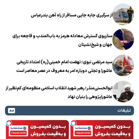
از سرگیری جابه جایی مسافر از راه آهن بندرعباس
سناریوی گسترش معادله هرمز به باب‌المندب و فاجعه برای
جهان و شیخ‌نشینان
سید مرتضی نبوی: نهضت امام خمینی(ره) امتداد تاریخی
عاشورا و تجلی دوباره امر به معروف در عصر معاصر است
ابوالحسنی‌منذر: رهبر شهید انقلاب اسلامی منظومه‌ای کم‌نظیر از
عاشوراپژوهی را بنیان نهاد
تبلیغات