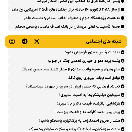
پلیس گذرنامه عراق به صاحب این عکس افتخار می‌کند
از سال ۲۰۱۸ تاکنون، ۱۴ حادثه برای جنگنده‌های اف۳۵ آمریکایی رخ داده
است
به همت پژوهشگاه علوم و معارف انقلاب اسلامی؛ نشست علمی
«اربعین حسینی در منظومه فکری رهبر شهید، امام خامنه‌ای» برگزار
صنعا: تأسیسات نفتی عربستان در بانک اهداف ماست/ پاسخی محکم
می‌شود
می‌دهیم
شبکه های اجتماعی
تعهدات رئیس جمهور فراموش نشود
پشت پرده دعوای حیدری نعمتی جنگ در جنوب
پیام رهبری و شیوه ولایت مداری از منظر شهید سید حسن نصرالله
توافق اسلام‌آباد، پیروزی روی کاغذ
کجایند آن‌هایی که حضور ایران در سوریه را بیهوده میدانستند؟
شبیخونِ فیلترشکن‌ها به امنیت سایبری!
بازگشایی اینترنت، قیمت دلار را بالا میبرد!
پیش‌بینی احمد کارآمد به واقعیت پیوست!
هشدار صریح احمدکارآمد به پزشکیان: پاسخگو باشید!
بدعتِ «پزشکیان»، لبخندِ «آمریکا» و سکوتِ «خواص»؛ سیرکِ