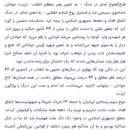
فتح‌الفتوح امام در جنگ – به تعبیر رهبر معظم انقلاب- تربیت جوانان
خداجوی بسیجی شد و استمرار روح اسلام انقلابی – به تعبیر امام- در جنگ
اتفاق افتاد و دهه‌ها جمهوری اسلامی را بیمه کرد. محاسبات دشمن را گویا
کرد که چطور ملتی با دست خالی با بیش از ۴۴ کشور جنگید و پیروز شد.
هر شهیدی وارد کوچه یا روستایی می‌شد فردایی را رقم می‌زد که جوانان آن
دیار را به سوی جبهه می‌کشاند و به تعبیر شهید آوینی جوانانی که طبع و
طبیعت‌شان لذت بردن از مواهب حیات بود با اشاره آن خلف صالح انبیا
هزار هزار وارد میدان‌هایی شدند که یک احتمال برای زنده ماندن نبود.
این در حالی بود که پهلوی در سال‌های منتهی به انقلاب در کشوری که ۴۶
درصد فقر مطلق و ۴۶ درصد بی‌سواد مطلق داشت در همه استان‌ها کاخ
جوانان – بخوانید کاباره- می‌ساخت، اما امام و ملت این دیگ را واژگون
کردند.
موج سوم رستاخیز ایرانیان با حمله ۲۳ خرداد امریکا و صهیونیست‌ها اتفاق
افتاد. ملت تحت تحریم و تورم یک دفعه همه مشکلات را فراموش کردند.
منطق جمهوری اسلامی در وجود تک تک ملت فهمیده شد که ما در حال
مذاکره بودیم و به آن مذاکره هم بدون تخلف از قوانین بین‌المللی کشیده