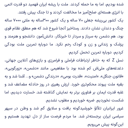
شده بودیم، اما به ما حمله کردند. ملت با ریشه ایران فهمید دو قدرت اتمی
با انرژی هسته‌ای صلح‌آمیز ما مخالفت کردند و تا جنگ پیش رفتند.
یک کشور بی‌ریشه جعلی ۷۰ ساله و یک کشور ۳۰۰ساله به ملتی ۷۰۰۰ ساله
چنگ و دندان نشان دادند. رستاخیز آنجا شروع شد که هم منطق نظام قوی
بود، هم دشمن به سرباز و سردار تا خبرنگار، دانش‌آموز، دانشجو و هنرمند و
پزشک و زندانی و زن و کودک رحم نکرد. ما دوباره تمرین ملت بودگی
کردیم، دوباره تمرین تحمل کردیم.
نسل Z که به خاطر ارتباطات فراملی و فرامرزی و بازی‌های آنلاین جهانی،
دغدغه‌های ملی‌اش کم شده بود با مفاهیمی مانند «دشمن»، «زورگویی»،
«قانون جنگل»، «امنیت»، «قدرت بومی»، «درندگی دشمن» و… آشنا شد و به
بقیه ملت پیوند محکم‌تری خورد. ارزش رهبری در روز حادثه مضاعف شد و
غلبه قدرت ایمان بر فناوری برتر به نمایش گذاشته شد. خسارت دیدیم، اما
شکست نخوردیم. ضربه خوردیم و مغلوب نشدیم.
غرور ایرانیان تلألؤ خورشیدگونه یافت و سلایق گم شد و وطن در سپهر
سیاسی ایران برجسته‌تر شد. ما مردم فرصت ساز از دل تهدید هستیم و
این‌گونه پیش می‌رویم.